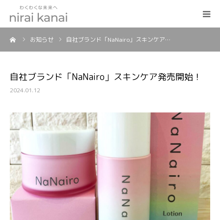
ーム
お知らせ
自社ブランド「NaNairo」スキンケア…
HOME
事業紹介
自社ブランド「NaNairo」スキンケア発売開始！
2024.01.12
企業情報
お知らせ
スタッフブログ